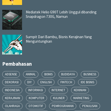
Mediatek Helio G90T Lebih Unggul dibanding
Snapdragon 730G, Namun
Sumpit Dari Bambu, Bisnis Kerajinan Yang
Menguntungkan
Pembahasan
ADSENSE
ANIMAL
BISNIS
BUDIDAYA
BUSINESS
DEKORASI
DIY
ENGLISH
FINTECH
IDE BISNIS
INDONESIA
INFORMASI
INTERNET
KEKINIAN
KERAJINAN
KOMPUTER
KULINER
MARKETING
OLAHRAGA
OTOMOTIF
PEMROGRAMAN
PENULISAN