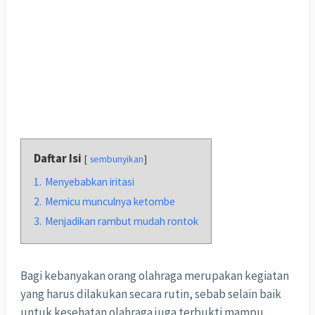
Daftar Isi
sembunyikan
1.
Menyebabkan iritasi
2.
Memicu munculnya ketombe
3.
Menjadikan rambut mudah rontok
Bagi kebanyakan orang olahraga merupakan kegiatan
yang harus dilakukan secara rutin, sebab selain baik
untuk kesehatan olahraga juga terbukti mampu