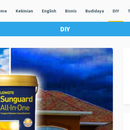
ome
Kekinian
English
Bisnis
Budidaya
DIY
T
DIY