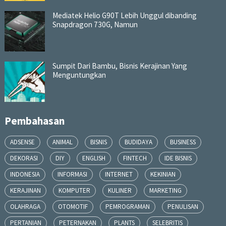
Mediatek Helio G90T Lebih Unggul dibanding
Snapdragon 730G, Namun
Sumpit Dari Bambu, Bisnis Kerajinan Yang
Menguntungkan
Pembahasan
ADSENSE
ANIMAL
BISNIS
BUDIDAYA
BUSINESS
DEKORASI
DIY
ENGLISH
FINTECH
IDE BISNIS
INDONESIA
INFORMASI
INTERNET
KEKINIAN
KERAJINAN
KOMPUTER
KULINER
MARKETING
OLAHRAGA
OTOMOTIF
PEMROGRAMAN
PENULISAN
PERTANIAN
PETERNAKAN
PLANTS
SELEBRITIS