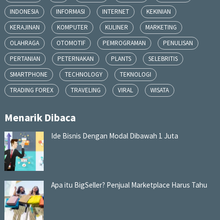
INDONESIA
INFORMASI
INTERNET
KEKINIAN
KERAJINAN
KOMPUTER
KULINER
MARKETING
OLAHRAGA
OTOMOTIF
PEMROGRAMAN
PENULISAN
PERTANIAN
PETERNAKAN
PLANTS
SELEBRITIS
SMARTPHONE
TECHNOLOGY
TEKNOLOGI
TRADING FOREX
TRAVELING
VIRAL
WISATA
Menarik Dibaca
Ide Bisnis Dengan Modal Dibawah 1 Juta
Apa itu BigSeller? Penjual Marketplace Harus Tahu