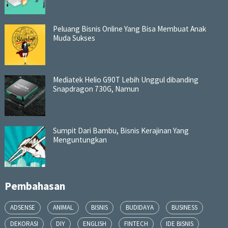
Peluang Bisnis Online Yang Bisa Membuat Anak
Muda Sukses
Mediatek Helio G90T Lebih Unggul dibanding
Snapdragon 730G, Namun
Sumpit Dari Bambu, Bisnis Kerajinan Yang
Menguntungkan
Pembahasan
ADSENSE
ANIMAL
BISNIS
BUDIDAYA
BUSINESS
DEKORASI
DIY
ENGLISH
FINTECH
IDE BISNIS