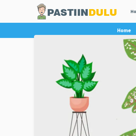
H
Home