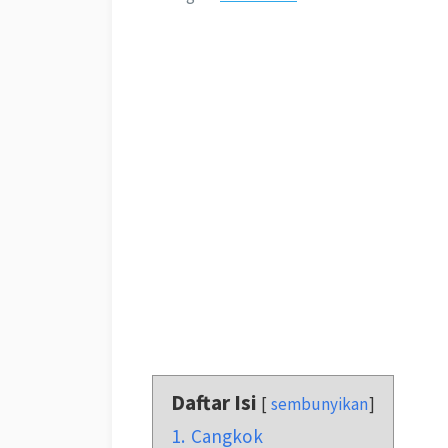
Daftar Isi
sembunyikan
1.
Cangkok