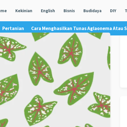
ome
Kekinian
English
Bisnis
Budidaya
DIY
T
Pertanian
Cara Menghasilkan Tunas Aglaonema Atau Sr