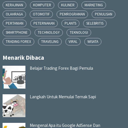
KERAJINAN
KOMPUTER
KULINER
MARKETING
OLAHRAGA
OTOMOTIF
PEMROGRAMAN
PENULISAN
PERTANIAN
PETERNAKAN
PLANTS
SELEBRITIS
SMARTPHONE
TECHNOLOGY
TEKNOLOGI
TRADING FOREX
TRAVELING
VIRAL
WISATA
Menarik Dibaca
Belajar Trading Forex Bagi Pemula
Langkah Untuk Memulai Ternak Sapi
Mengenal Apa itu Google AdSense Dan