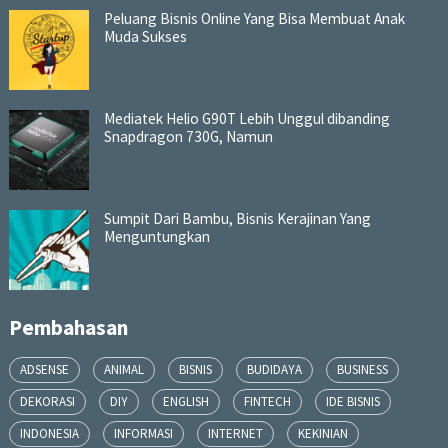
Peluang Bisnis Online Yang Bisa Membuat Anak
Muda Sukses
Mediatek Helio G90T Lebih Unggul dibanding
Snapdragon 730G, Namun
Sumpit Dari Bambu, Bisnis Kerajinan Yang
Menguntungkan
Pembahasan
ADSENSE
ANIMAL
BISNIS
BUDIDAYA
BUSINESS
DEKORASI
DIY
ENGLISH
FINTECH
IDE BISNIS
INDONESIA
INFORMASI
INTERNET
KEKINIAN