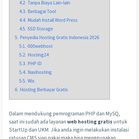
4.2.
Tanpa Biaya Lain-lain
4.3.
Berbagai Tool
4.4.
Mudah Install Word Press
4.5.
SSD Storage
5.
Penyedia Hosting Gratis Indonesia 2026
5.1.
000webhost
5.2.
Hosting24
5.3.
PHP ID
5.4.
Nasihosting
5.5.
Wix
6.
Hosting Berbayar Gratis
Dalam mendukung pemrograman PHP dan MySQ,
saat ini sudah ada layanan
web hosting gratis
untuk
StartUp dan UKM. Jika anda ingin melakukan instalasi
ratusan CMS siap pakai maka bisa menggunakan